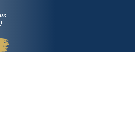
aux
)
Comment ça marche ?