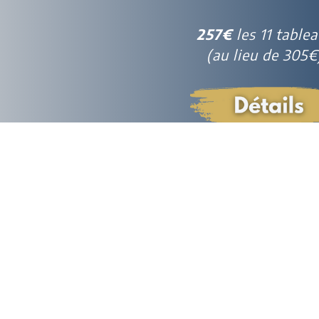
257€
les 11 table
(au lieu de 305€